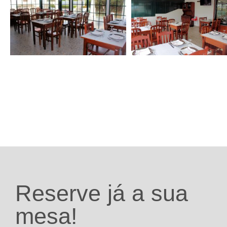
I
E
S
R
E
S
O
L
U
Reserve já a sua
Ç
Ã
mesa!
O