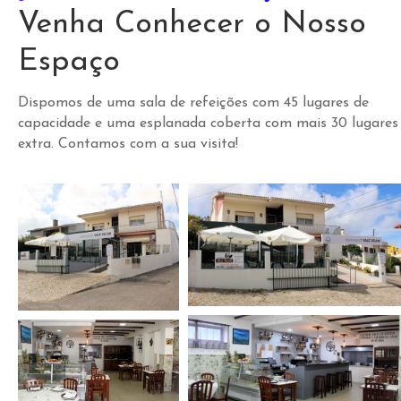
P
R
Venha Conhecer o Nosso
E
R
Espaço
N
I
Ó
S
Dispomos de uma sala de refeições com
45 lugares de
V
capacidade e uma esplanada coberta com mais 30 lugares
I
A
extra. Contamos com a sua visita!
N
C
S
T
I
A
D
L
A
A
Ç
D
Õ
E
E
S
P