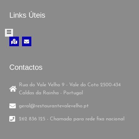
V
Links Úteis
R
O
D
E
Contactos
R
E
Rua do Vale Velho 9 - Vale do Coto 2500-434
C
Caldas da Rainha - Portugal
L
geral@restaurantevalevelho.pt
A
262 836 125 - Chamada para rede fixa nacional
M
A